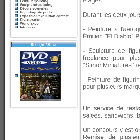
étages.
Peinture/painting
Sculpture/sculpting
Décors/sceneries
Reportages/reports
Durant les deux jour
Exposition/exhibition contest
Divers/various
World expo
Interview
- Peinture à l'aéro
Émilien "El Diablo"
Boutique / Store
- Sculpture de figu
freelance pour plu
''SimonMiniatures'' 
- Peinture de figuri
pour plusieurs marq
Un service de rest
salées, sandwichs, bi
Un concours y est o
Remise de plusieur