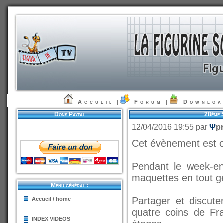
Accueil
|
Forum
|
Downlo
Dons Paypal
28ème S
12/04/2016 19:55 par
Ψ
p
Cet évènement est o
Pendant le week-end
maquettes en tout gen
Menu général :
Partager et discute
Accueil / home
quatre coins de Fr
INDEX VIDEOS