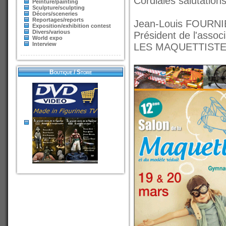
Cordiales salutation
Peinture/painting
Sculpture/sculpting
Décors/sceneries
Reportages/reports
Jean-Louis FOURN
Exposition/exhibition contest
Divers/various
Président de l'associ
World expo
Interview
LES MAQUETTISTE
Boutique / Store