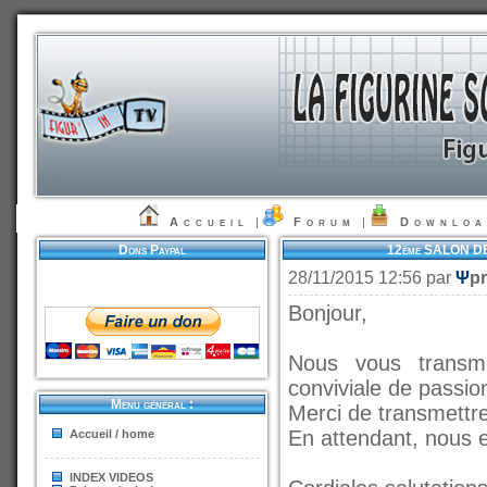
Accueil
|
Forum
|
Downlo
Dons Paypal
12ème SALON DE
28/11/2015 12:56 par
Ψ
pr
Bonjour,
Nous vous transme
conviviale de passio
Menu général :
Merci de transmettre 
En attendant, nous e
Accueil / home
INDEX VIDEOS