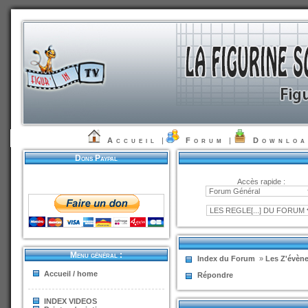
Accueil
|
Forum
|
Downlo
Dons Paypal
Accès rapide :
Menu général :
Index du Forum
»
Les Z'évène
Accueil / home
Répondre
INDEX VIDEOS