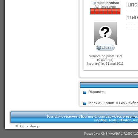
Ψ
projectionniste
lund
Administrateur
merc
Nombre de posts: 159
(0.03/Jour)
Inscrit(e) le: 31 mai 2011
Répondre
Index du Forum
»
Les Z'évène
Tous droits réservés.©figurines-tv.com Les vidéos présentes sur
modifiée).Toute utilisation, a
Propulsé par
CMS
KwsPHP 1.7.1050 ©20