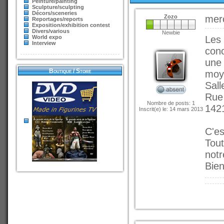
Peinture/painting
Sculpture/sculpting
Décors/sceneries
Zozo
mer
Reportages/reports
Exposition/exhibition contest
Divers/various
Newbie
World expo
Les 
Interview
conc
une 
Boutique / Store
moy
Sal
Rue
Nombre de posts: 1
1421
Inscrit(e) le: 14 mars 2013
C'es
Tout
notr
Bien