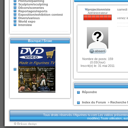
Peinture/painting
Sculpture/sculpting
Décors/sceneries
Ψ
projectionniste
samedi
Reportages/reports
Administrateur
Exposition/exhibition contest
Divers/various
venez i
World expo
Interview
Boutique / Store
Nombre de posts: 159
(0.03/Jour)
Inscrit(e) le: 31 mai 2011
Répondre
Index du Forum
»
Recherche f
Tous droits réservés.©figurines-tv.com Les vidéos présentes sur
modifiée).Toute utilisation, a