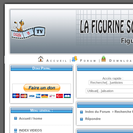
Accueil
|
Forum
|
Downlo
Dons Paypal
Accès rapide :
Menu général :
Index du Forum
»
Recherche f
Accueil / home
Répondre
INDEX VIDEOS