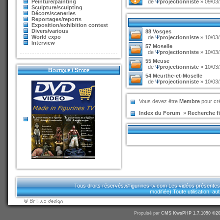
Peinture/painting
de
Ψ
projectionniste
» 09/03/
Sculpture/sculpting
Décors/sceneries
Reportages/reports
Exposition/exhibition contest
Divers/various
88 Vosges
World expo
de
Ψ
projectionniste
» 10/03/
Interview
57 Moselle
de
Ψ
projectionniste
» 10/03/
55 Meuse
de
Ψ
projectionniste
» 10/03/
Boutique / Store
54 Meurthe-et-Moselle
de
Ψ
projectionniste
» 10/03/
Vous devez être
Membre
pour cré
Index du Forum
»
Recherche fi
Tous droits réservés.©figurines-tv.com Les vidéos présentes sur
modifiée).Toute utilisation, a
Propulsé par
CMS
KwsPHP 1.7.1050 ©20