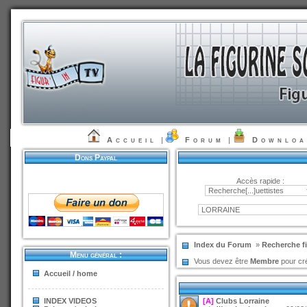
Accueil
|
Forum
|
Downlo
Dons Paypal
Accès rapide :
Index du Forum
»
Recherche fi
Menu général :
Vous devez être
Membre
pour cré
Accueil / home
INDEX VIDEOS
[A]
Clubs Lorraine