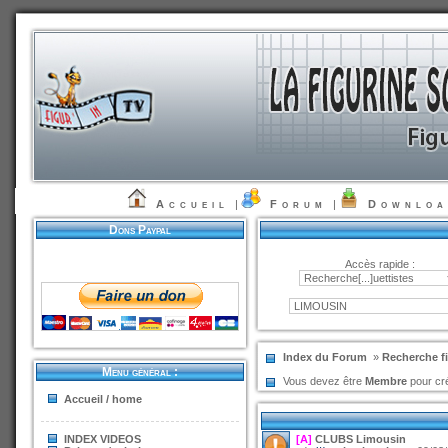
Accueil
|
Forum
|
Downlo
Dons Paypal
Accès rapide :
Index du Forum
»
Recherche fi
Menu général :
Vous devez être
Membre
pour cré
Accueil / home
INDEX VIDEOS
[A]
CLUBS Limousin