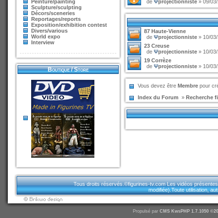
Peinture/painting
de
Ψ
projectionniste
» 09/03/
Sculpture/sculpting
Décors/sceneries
Reportages/reports
Exposition/exhibition contest
Divers/various
87 Haute-Vienne
World expo
de
Ψ
projectionniste
» 10/03/
Interview
23 Creuse
de
Ψ
projectionniste
» 10/03/
19 Corrèze
de
Ψ
projectionniste
» 10/03/
Boutique / Store
Vous devez être
Membre
pour cré
Index du Forum
»
Recherche fi
Tous droits réservés.©figurines-tv.com Les vidéos présentes sur
modifiée).Toute utilisation, a
Propulsé par
CMS
KwsPHP 1.7.1050 ©20