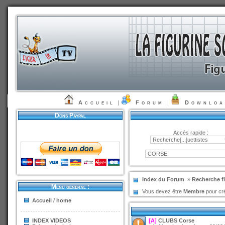
Accueil
|
Forum
|
Downlo
Dons Paypal
Accès rapide :
Index du Forum
»
Recherche fi
Menu général :
Vous devez être
Membre
pour cré
Accueil / home
INDEX VIDEOS
[A]
CLUBS Corse