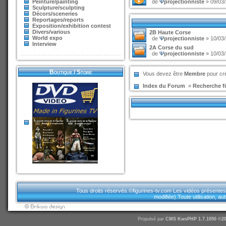
Peinture/painting
de
Ψ
projectionniste
» 09/03/
Sculpture/sculpting
Décors/sceneries
Reportages/reports
Exposition/exhibition contest
Divers/various
2B Haute Corse
World expo
de
Ψ
projectionniste
» 10/03/
Interview
2A Corse du sud
de
Ψ
projectionniste
» 10/03/
Boutique / Store
Vous devez être
Membre
pour cré
Index du Forum
»
Recherche fi
Tous droits réservés.©figurines-tv.com Les vidéos présentes sur
modifiée).Toute utilisation, a
Propulsé par
CMS
KwsPHP 1.7.1050 ©20