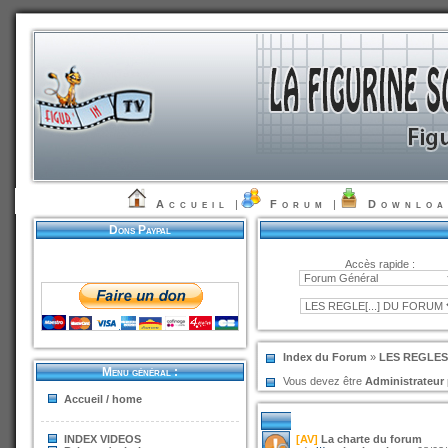
Accueil
|
Forum
|
Downlo
Dons Paypal
Accès rapide :
Index du Forum
»
LES REGLE
Menu général :
Vous devez être
Administrateur
Accueil / home
INDEX VIDEOS
[AV]
La charte du forum