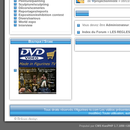
Peinture/painting
de
Ψ
projectionniste
» 08/03/
Sculpture/sculpting
Décors/sceneries
Reportages/reports
Sujets
Exposition/exhibition contest
Divers/various
World expo
Vous devez être
Administrateur
Interview
Index du Forum
»
LES REGLE
Boutique / Store
Tous droits réservés.©figurines-tv.com Les vidéos présentes sur
modifiée).Toute utilisation, a
Propulsé par
CMS
KwsPHP 1.7.1050 ©20