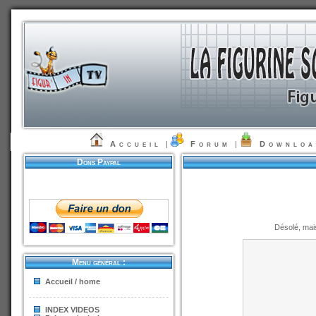
Accueil
|
Forum
|
Downlo
Dons Paypal
Désolé, mai
Menu général :
Accueil / home
INDEX VIDEOS