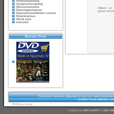
Peinture/painting
Sculpture/sculpting
Décors/sceneries
Utilisez un 
Reportages/reports
passe correc
Exposition/exhibition contest
Divers/various
World expo
Interview
Boutique / Store
Tous droits réservés.©figurines-tv.com Les vidéos présentes sur
modifiée).Toute utilisation, a
Propulsé par
CMS
KwsPHP 1.7.1050 ©20