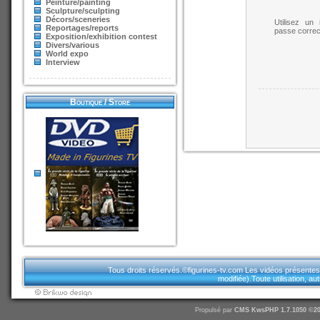
Peinture/painting
Sculpture/sculpting
Décors/sceneries
Utilisez un 
Reportages/reports
passe correc
Exposition/exhibition contest
Divers/various
World expo
Interview
Boutique / Store
Tous droits réservés.©figurines-tv.com Les vidéos présentes sur
modifiée).Toute utilisation, a
Propulsé par
CMS
KwsPHP 1.7.1050 ©20