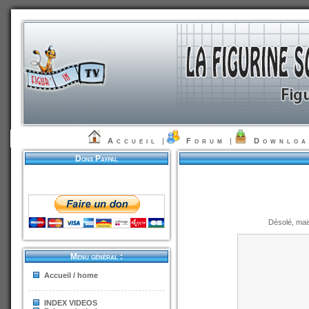
Accueil
|
Forum
|
Downlo
Dons Paypal
Désolé, mai
Menu général :
Accueil / home
INDEX VIDEOS