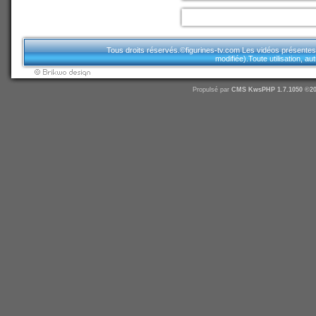
Tous droits réservés.©figurines-tv.com Les vidéos présentes sur
modifiée).Toute utilisation, a
Propulsé par
CMS
KwsPHP 1.7.1050 ©20