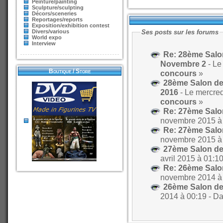
Peinture/painting
Sculpture/sculpting
Décors/sceneries
Reportages/reports
Exposition/exhibition contest
Divers/various
Ses posts sur les forums
World expo
Interview
Re: 28ème Salon
Novembre 2
Boutique / Store
concours
»
28ème Salon de 
2016
concours
»
Re: 27ème Salon
Re: 27ème Salon
27ème Salon de 
Re: 26ème Salon
26ème Salon de 
2014 à 00