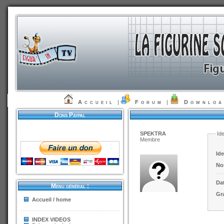
Accueil
|
Forum
|
Downlo
Dons Paypal
SPEKTRA
Ide
Membre
Ide
No
Dat
Menu général :
Gr
Accueil / home
INDEX VIDEOS