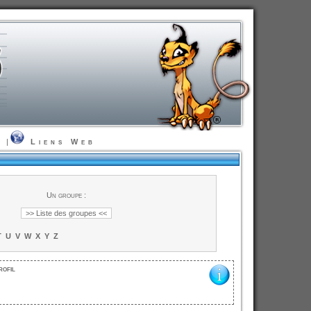
t
|
Liens Web
Un groupe :
T
U
V
W
X
Y
Z
rofil