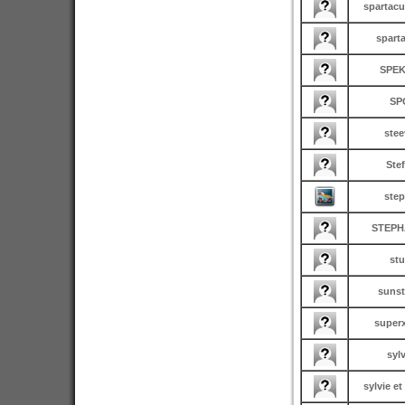
spartac
spart
SPE
SP
stee
Ste
ste
STEPH
st
sunst
super
syl
sylvie et