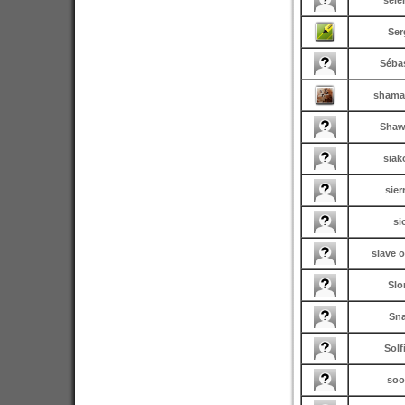
sele
Ser
Séba
shama
Shaw
siak
sier
si
slave o
Slo
Sn
Solf
soo