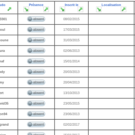
udo
Présence
Inscrit le
Localisation
3301
08/02/2015
oul
17/03/2015
toune
31/03/2015
ura
02/06/2013
maf
15/01/2014
mdy
20/03/2013
my
20/04/2013
ert
13/10/2013
vid35
23/05/2015
ion94
23/06/2013
egrand
02/02/2017