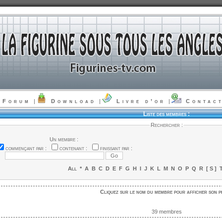
Forum
|
Download
|
Livre d’or
|
Contac
Liste des membres :
Rechercher :
Un membre :
commençant par :
contenant :
finissant par :
All
*
A
B
C
D
E
F
G
H
I
J
K
L
M
N
O
P
Q
R
[ S ]
Cliquez sur le nom du membre pour afficher son p
39 membres