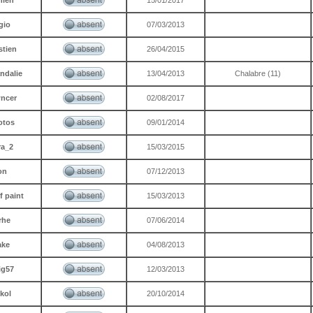
nien
15/01/2017
gio
07/03/2013
stien
26/04/2015
ndalie
13/04/2013
Chalabre (11)
ncer
02/08/2017
otos
09/01/2014
ra_2
15/03/2015
on
07/12/2013
f paint
15/03/2013
rhe
07/06/2014
ake
04/08/2013
ig57
12/03/2013
kol
20/10/2014