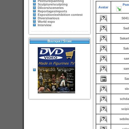
Peinture/painting
Sculpture/sculpting
Pse
Avatar
Décors/sceneries
Reportages/reports
Exposition/exhibition contest
Divers/various
S041
World expo
Interview
Sad
Sakar
Boutique / Store
Sak
sa
sa
Sa
sb
schda
scip
sebil