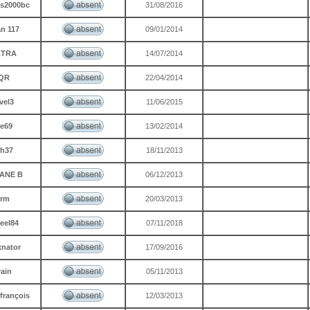
us2000bc
31/08/2016
an 117
09/01/2014
KTRA
14/07/2014
QR
22/04/2014
vel3
11/06/2015
fe69
13/02/2014
ph37
18/11/2013
ANE B
06/12/2013
urm
20/03/2013
eel84
07/11/2018
xnator
17/09/2016
vain
05/11/2013
 françois
12/03/2013