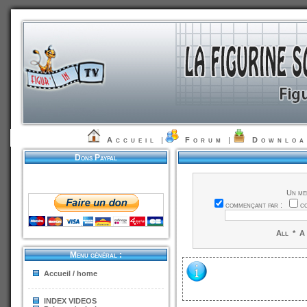
Accueil
|
Forum
|
Downlo
Dons Paypal
Un me
commençant par :
c
All
*
A
Menu général :
Accueil / home
INDEX VIDEOS