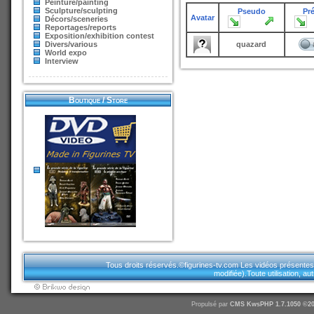
Peinture/painting
Sculpture/sculpting
Pseudo
Pr
Avatar
Décors/sceneries
Reportages/reports
Exposition/exhibition contest
Divers/various
quazard
World expo
Interview
Boutique / Store
Tous droits réservés.©figurines-tv.com Les vidéos présentes sur
modifiée).Toute utilisation, a
Propulsé par
CMS
KwsPHP 1.7.1050 ©20