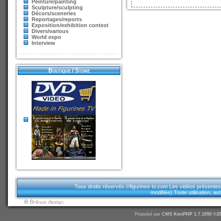
Peinture/painting
Sculpture/sculpting
Décors/sceneries
Reportages/reports
Exposition/exhibition contest
Divers/various
World expo
Interview
Boutique / Store
Tous droits réservés.©figurines-tv.com Les vidéos présentes sur
modifiée).Toute utilisation, a
Propulsé par
CMS
KwsPHP 1.7.1050 ©20