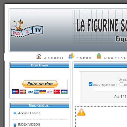
Accueil
|
Forum
|
Downlo
Dons Paypal
Un me
commençant par :
c
All
[ * ]
Menu général :
Accueil / home
INDEX VIDEOS