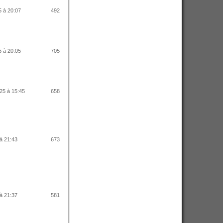
25 à 20:07
492
25 à 20:05
705
025 à 15:45
658
 à 21:43
673
 à 21:37
581