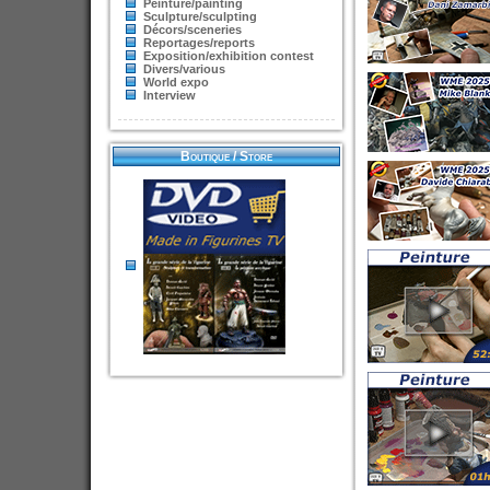
Peinture/painting
Sculpture/sculpting
Décors/sceneries
Reportages/reports
Exposition/exhibition contest
Divers/various
World expo
Interview
Boutique / Store