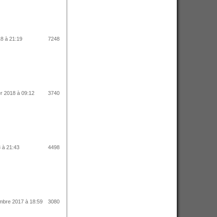
18 à 21:19
7248
r 2018 à 09:12
3740
8 à 21:43
4498
mbre 2017 à 18:59
3080