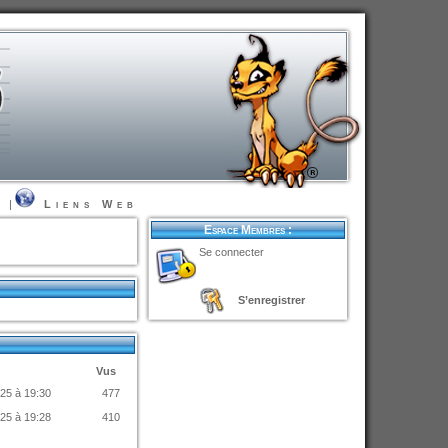
t
|
Liens Web
Espace Membres :
Se connecter
S’enregistrer
Vus
025 à 19:30
477
025 à 19:28
410