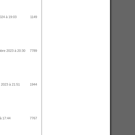
2024 à 19:03
1149
bre 2023 à 20:30
7789
 2023 à 21:51
1944
 à 17:44
7767