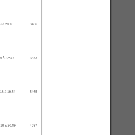
9 à 20:10
3486
19 à 22:30
3373
018 à 19:54
5465
018 à 20:09
4397