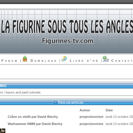
Forum
|
Download
|
Livre d’or
|
Contac
TING
re / bases and paint tutorials
Tous les articles
Auteur
Date
Crâne os vieilli par David Biechy
projectionniste
lundi 13 octobre 2
Warhammer NMM par David Biechy
projectionniste
lundi 13 octobre 2