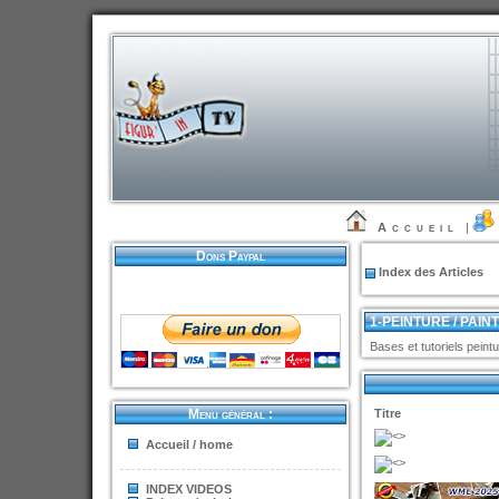
Accueil
|
Dons Paypal
Index des Articles
1-PEINTURE / PAIN
Bases et tutoriels peintu
Menu général :
Titre
Accueil / home
INDEX VIDEOS