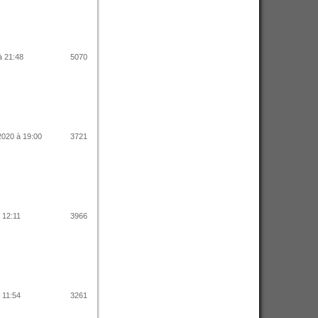
à 21:48
5070
2020 à 19:00
3721
à 12:11
3966
à 11:54
3261