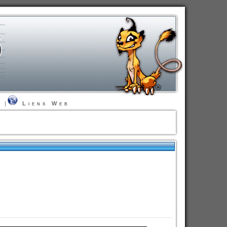
t
|
Liens Web