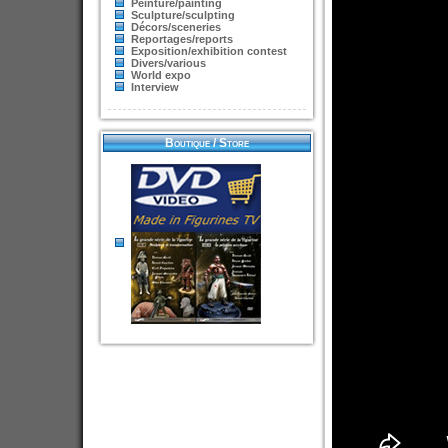
Peinture/painting
Sculpture/sculpting
Décors/sceneries
Reportages/reports
Exposition/exhibition contest
Divers/various
World expo
Interview
Boutique / Store