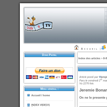
Accueil
|
Dons Paypal
Index des articles
>
8-
Article posté par
Ψ
proj
er
Paru le vendredi 1
mar
Vu 2276 fois.
Menu général :
Jeremie Bonam
Accueil / home
On ne le presente
INDEX VIDEOS