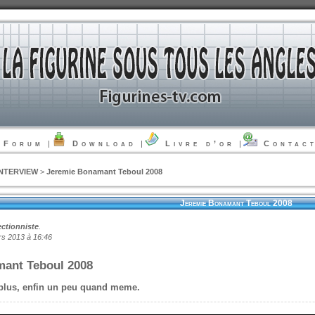
Forum
|
Download
|
Livre d’or
|
Contac
INTERVIEW
>
Jeremie Bonamant Teboul 2008
Jeremie Bonamant Teboul 2008
ectionniste
.
s 2013 à 16:46
ant Teboul 2008
 plus, enfin un peu quand meme.