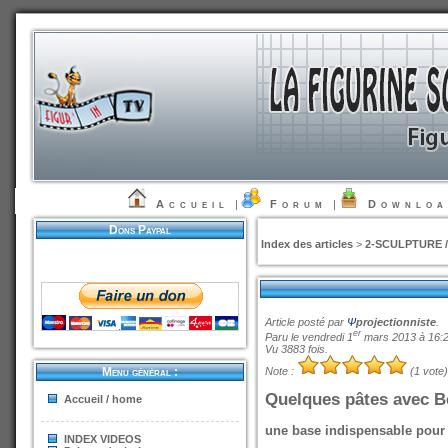
Accueil
|
Forum
|
Downlo
Dons Paypal
Index des articles
>
2-SCULPTURE 
Article posté par
Ψ
projectionniste
.
er
Paru le vendredi 1
mars 2013 à 16:
Vu 3883 fois.
Note :
(1 vote)
Menu général :
Quelques pâtes avec B
Accueil / home
une base indispensable pour
INDEX VIDEOS