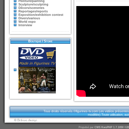
Peinture/painting
Sculpture/sculpting
Décors/sceneries
Reportages/reports
Exposition/exhibition contest
Divers/various
World expo
Interview
Boutique / Store
Tous droits réservés.©figurines-tv.com Les vidéos présentes sur
modifiée).Toute utilisation, a
Propulsé par
CMS
KwsPHP 1.7.1050 ©20