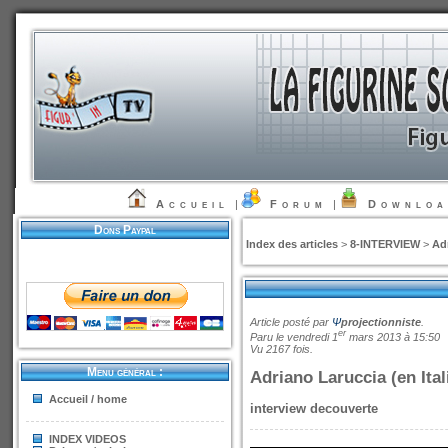
Accueil
|
Forum
|
Downlo
Dons Paypal
Index des articles
>
8-INTERVIEW
>
Adr
Article posté par
Ψ
projectionniste
.
er
Paru le vendredi 1
mars 2013 à 15:50
Vu 2167 fois.
Menu général :
Adriano Laruccia (en Ital
Accueil / home
interview decouverte
INDEX VIDEOS