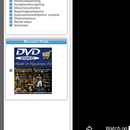
Peinture/painting
Sculpture/sculpting
Décors/sceneries
Reportages/reports
Exposition/exhibition contest
Divers/various
World expo
Interview
Boutique / Store