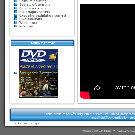
Peinture/painting
Sculpture/sculpting
Décors/sceneries
Reportages/reports
Exposition/exhibition contest
Divers/various
World expo
Interview
Boutique / Store
Tous droits réservés.©figurines-tv.com Les vidéos présentes sur
modifiée).Toute utilisation, a
Propulsé par
CMS
KwsPHP 1.7.1050 ©20