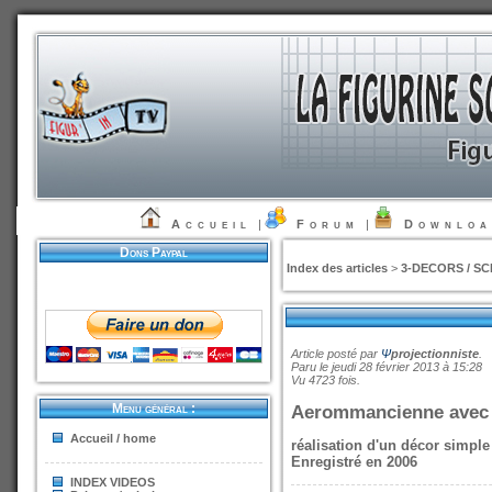
Accueil
|
Forum
|
Downlo
Dons Paypal
Index des articles
>
3-DECORS / S
Article posté par
Ψ
projectionniste
.
Paru le jeudi 28 février 2013 à 15:28
Vu 4723 fois.
Menu général :
Aerommancienne avec
Accueil / home
réalisation d'un décor simpl
Enregistré en 2006
INDEX VIDEOS