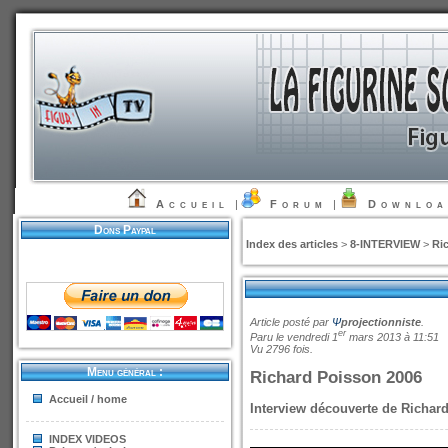
Accueil
|
Forum
|
Downlo
Dons Paypal
Index des articles
>
8-INTERVIEW
>
Ri
Article posté par
Ψ
projectionniste
.
er
Paru le vendredi 1
mars 2013 à 11:51
Vu 2796 fois.
Menu général :
Richard Poisson 2006
Accueil / home
Interview découverte de Richar
INDEX VIDEOS