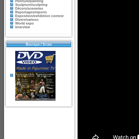
Peinture/painting
Sculpture/sculpting
Décors/sceneries
Reportages/reports
Exposition/exhibition contest
Divers/various
World expo
Interview
Boutique / Store