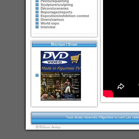
Peinture/painting
Sculpture/sculpting
Décors/sceneries
Reportages/reports
Exposition/exhibition contest
Divers/various
World expo
Interview
Boutique / Store
Tous droits réservés.©figurines-tv.com Les vidéos p