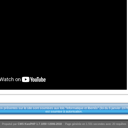
résentes sur le site sont soumises aux lois "informatique et libertés".(loi du 6 janvier 1978 
est soumise à autorisation.
Propulsé par
CMS
KwsPHP 1.7.1050 ©2006-2018
Page générée en 1.531 secondes avec 20 requêtes