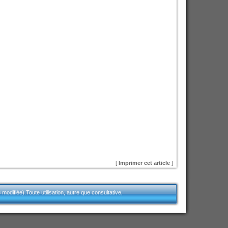
[
Imprimer cet article
]
modifiée).Toute utilisation, autre que consultative,