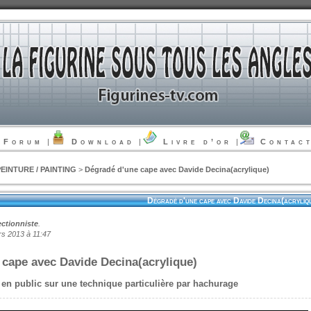
Forum
|
Download
|
Livre d’or
|
Contac
PEINTURE / PAINTING
>
Dégradé d'une cape avec Davide Decina(acrylique)
Dégradé d'une cape avec Davide Decina(acryliq
ectionniste
.
s 2013 à 11:47
 cape avec Davide Decina(acrylique)
 en public sur une technique particulière par hachurage