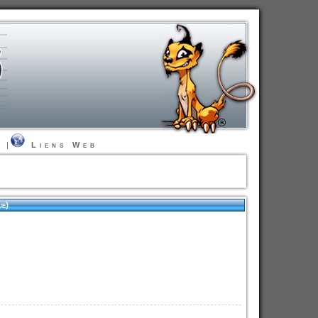
t
|
Liens Web
ue)