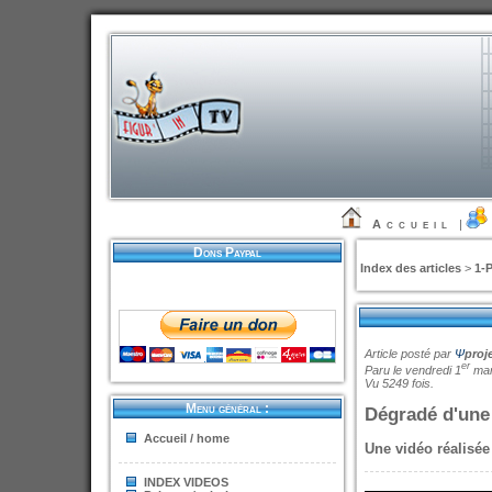
Accueil
|
Dons Paypal
Index des articles
>
1-
Article posté par
Ψ
proj
er
Paru le vendredi 1
mar
Vu 5249 fois.
Menu général :
Dégradé d'une
Accueil / home
Une vidéo réalisée
INDEX VIDEOS