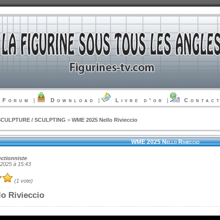
Forum
|
Download
|
Livre d’or
|
Contac
SCULPTURE / SCULPTING
>
WME 2025 Nello Rivieccio
WME 2025 Nello Rivieccio
ectionniste
.
t 2025 à 15:43
(1 vote)
o Rivieccio