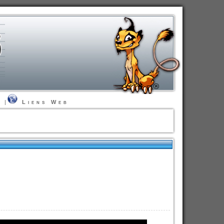
t
|
Liens Web