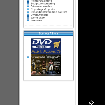
Peinture/painting
Sculpture/sculpting
Décors/sceneries
Reportages/reports
Exposition/exhibition contest
Divers/various
World expo
Interview
Boutique / Store