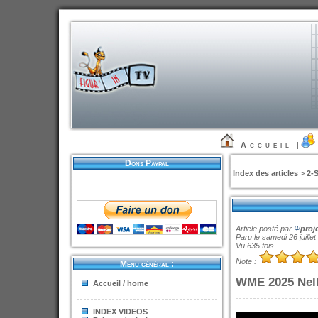
Accueil
|
Dons Paypal
Index des articles
>
2-
Article posté par
Ψ
proj
Paru le samedi 26 juille
Vu 635 fois.
Note :
Menu général :
WME 2025 Nell
Accueil / home
INDEX VIDEOS