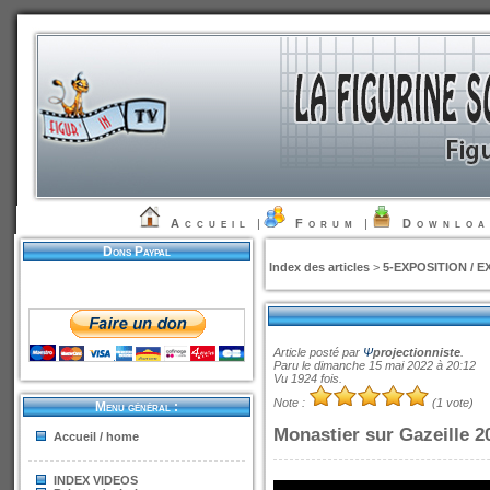
Accueil
|
Forum
|
Downlo
Dons Paypal
Index des articles
>
5-EXPOSITION / E
Article posté par
Ψ
projectionniste
.
Paru le dimanche 15 mai 2022 à 20:12
Vu 1924 fois.
Note :
(1 vote)
Menu général :
Monastier sur Gazeille 2
Accueil / home
INDEX VIDEOS