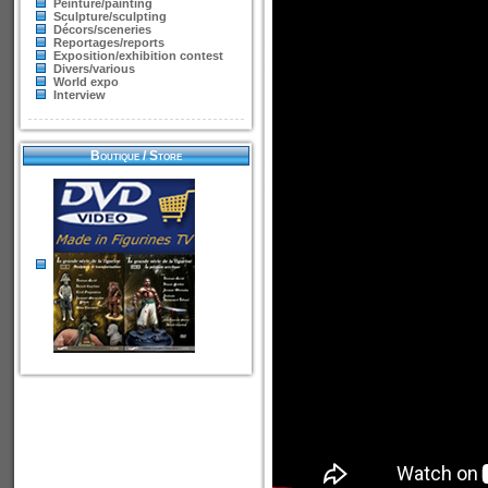
Peinture/painting
Sculpture/sculpting
Décors/sceneries
Reportages/reports
Exposition/exhibition contest
Divers/various
World expo
Interview
Boutique / Store