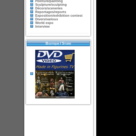
Peinture/painting
Sculpture/sculpting
Décors/sceneries
Reportages/reports
Exposition/exhibition contest
Divers/various
World expo
Interview
Boutique / Store