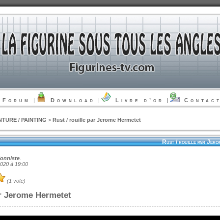
Forum
|
Download
|
Livre d’or
|
Contac
NTURE / PAINTING
>
Rust / rouille par Jerome Hermetet
Rust / rouille par Jer
ionniste
.
2020 à 19:00
(1 vote)
ar Jerome Hermetet