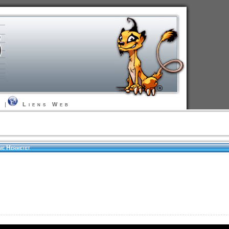
t
|
Liens Web
ome Hermetet