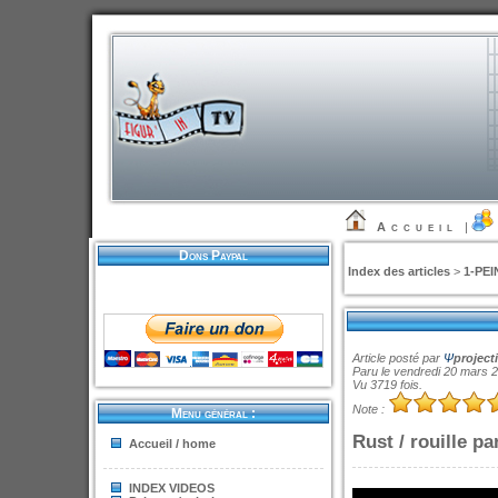
Accueil
|
Dons Paypal
Index des articles
>
1-PEI
Article posté par
Ψ
project
Paru le vendredi 20 mars 
Vu 3719 fois.
Note :
Menu général :
Rust / rouille p
Accueil / home
INDEX VIDEOS