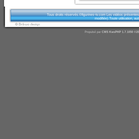
Tous droits réservés.©figurines-tv.com Les vidéos présentes sur
modifiée).Toute utilisation, a
Propulsé par
CMS
KwsPHP 1.7.1050 ©20