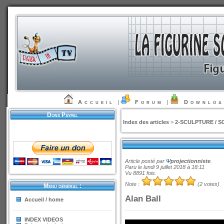
Accueil
|
Forum
|
Downlo
Dons Paypal
Index des articles
>
2-SCULPTURE / S
Article posté par
Ψ
projectionniste
.
Paru le lundi 9 juillet 2018 à 18:11
Vu 8891 fois.
Note :
(2 votes)
Menu général :
Alan Ball
Accueil / home
INDEX VIDEOS