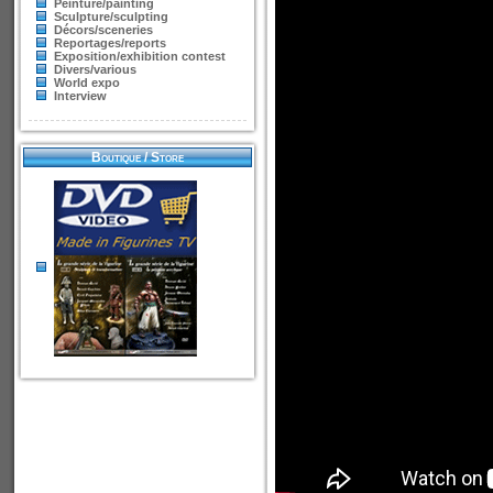
Peinture/painting
Sculpture/sculpting
Décors/sceneries
Reportages/reports
Exposition/exhibition contest
Divers/various
World expo
Interview
Boutique / Store