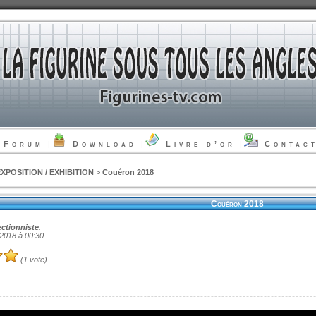
Forum
|
Download
|
Livre d’or
|
Contac
EXPOSITION / EXHIBITION
>
Couéron 2018
Couéron 2018
ectionniste
.
 2018 à 00:30
(1 vote)