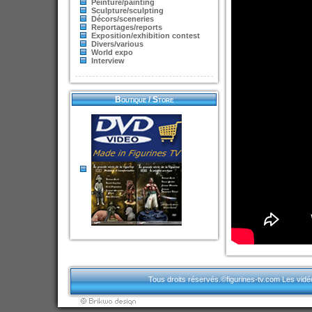
Peinture/painting
Sculpture/sculpting
Décors/sceneries
Reportages/reports
Exposition/exhibition contest
Divers/various
World expo
Interview
Boutique / Store
Tous droits réservés.©figurines-tv.com Les vidéos p