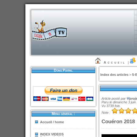
Accueil
|
Dons Paypal
Index des articles
>
5-
Article posté par
Ψ
proj
Paru le dimanche 3 juin
Vu 3739 fois.
Note :
Menu général :
Couéron 2018
Accueil / home
INDEX VIDEOS