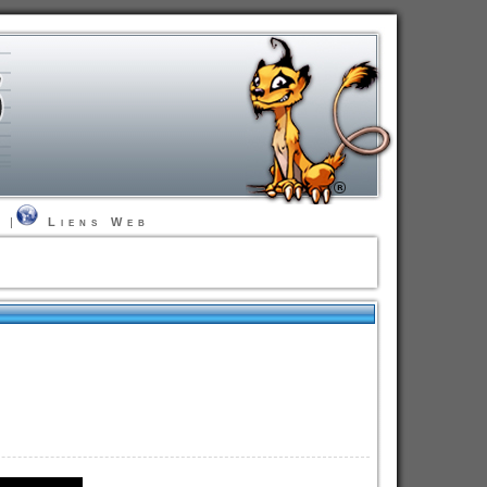
t
|
Liens Web