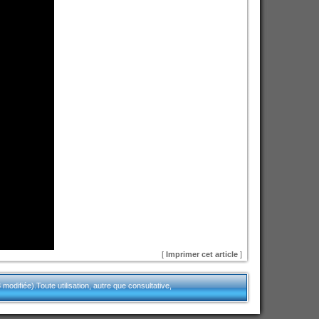
[
Imprimer cet article
]
modifiée).Toute utilisation, autre que consultative,