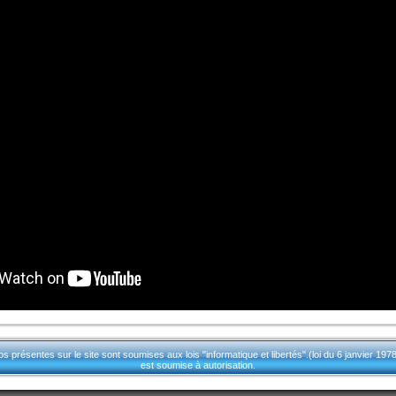
résentes sur le site sont soumises aux lois "informatique et libertés".(loi du 6 janvier 1978 
est soumise à autorisation.