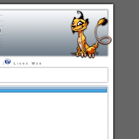
t
|
Liens Web