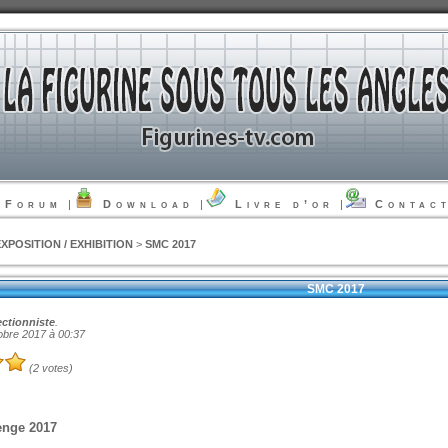
Forum
|
Download
|
Livre d’or
|
Contac
EXPOSITION / EXHIBITION
>
SMC 2017
SMC 2017
ectionniste
.
obre 2017 à 00:37
(2 votes)
enge 2017