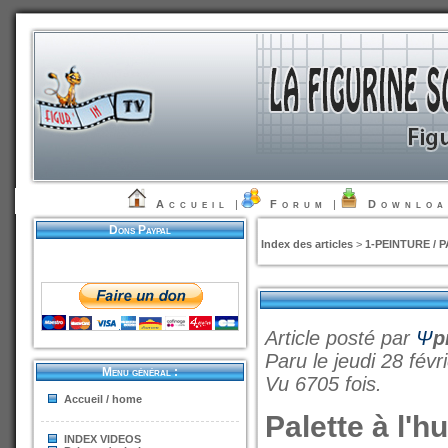
Accueil
|
Forum
|
Downlo
Dons Paypal
Index des articles
>
1-PEINTURE / 
Article posté par
Ψ
p
Paru le jeudi 28 fév
Menu général :
Vu 6705 fois.
Accueil / home
Palette à l'h
INDEX VIDEOS