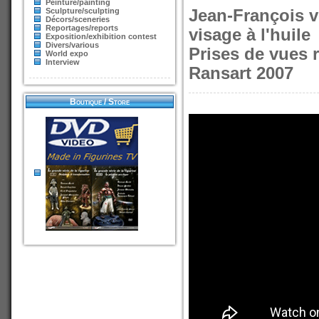
Peinture/painting
Sculpture/sculpting
Jean-François v
Décors/sceneries
Reportages/reports
visage à l'huile
Exposition/exhibition contest
Divers/various
Prises de vues 
World expo
Interview
Ransart 2007
Boutique / Store