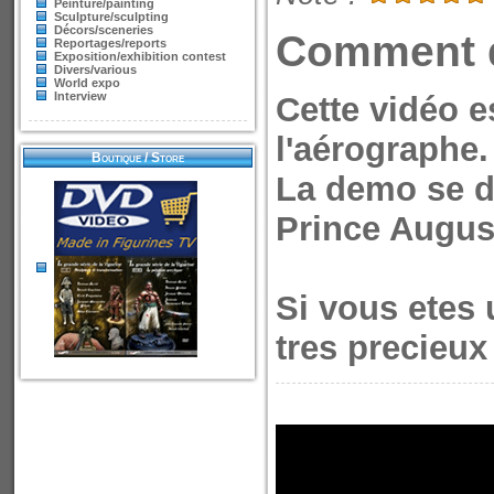
Peinture/painting
Sculpture/sculpting
Décors/sceneries
Comment d
Reportages/reports
Exposition/exhibition contest
Divers/various
World expo
Interview
Cette vidéo e
l'aérographe.
Boutique / Store
La demo se d
Prince Augus
Si vous etes 
tres precieux