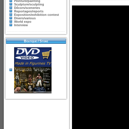
Peinture/painting
Sculpture/sculpting
Décors/sceneries
Reportages/reports
Exposition/exhibition contest
Divers/various
World expo
Interview
Boutique / Store