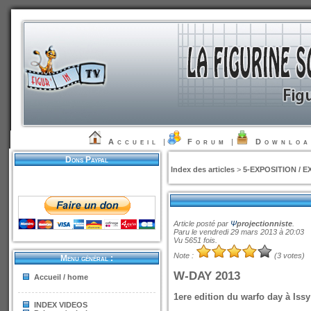
Accueil
|
Forum
|
Downlo
Dons Paypal
Index des articles
>
5-EXPOSITION / E
Article posté par
Ψ
projectionniste
.
Paru le vendredi 29 mars 2013 à 20:03
Vu 5651 fois.
Note :
(3 votes)
Menu général :
W-DAY 2013
Accueil / home
1ere edition du warfo day à Iss
INDEX VIDEOS