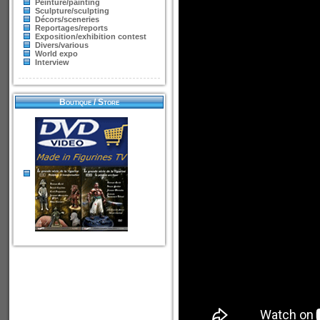
Peinture/painting
Sculpture/sculpting
Décors/sceneries
Reportages/reports
Exposition/exhibition contest
Divers/various
World expo
Interview
Boutique / Store