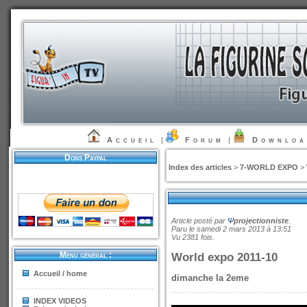
Accueil
|
Forum
|
Downlo
Dons Paypal
Index des articles
>
7-WORLD EXPO
>
Article posté par
Ψ
projectionniste
.
Paru le samedi 2 mars 2013 à 13:51
Vu 2381 fois.
Menu général :
World expo 2011-10
Accueil / home
dimanche la 2eme
INDEX VIDEOS