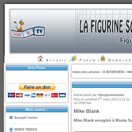
Accueil
|
Forum
|
Downlo
Dons Paypal
Index des articles
>
8-INTERVIEW
>
Mi
Article posté par
Ψ
projectionniste
.
er
Paru le vendredi 1
mars 2013 à 21:12
Vu 2569 fois.
Menu général :
Mike Blank
Accueil / home
Mike Blank enregitré à Monte S
INDEX VIDEOS