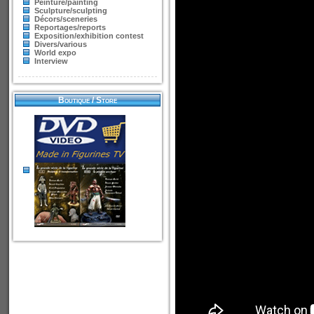
Peinture/painting
Sculpture/sculpting
Décors/sceneries
Reportages/reports
Exposition/exhibition contest
Divers/various
World expo
Interview
Boutique / Store