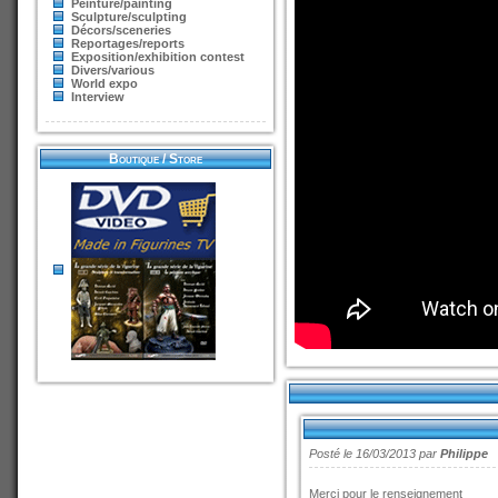
Peinture/painting
Sculpture/sculpting
Décors/sceneries
Reportages/reports
Exposition/exhibition contest
Divers/various
World expo
Interview
Boutique / Store
Posté le 16/03/2013 par
Philippe
Merci pour le renseignement