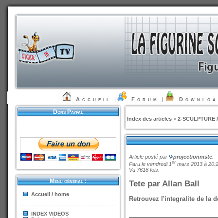
Accueil
|
Forum
|
Downlo
Dons Paypal
Index des articles
>
2-SCULPTURE 
Article posté par
Ψ
projectionniste
.
er
Paru le vendredi 1
mars 2013 à 20:
Vu 7618 fois.
Menu général :
Tete par Allan Ball
Accueil / home
Retrouvez l'integralite de la
INDEX VIDEOS