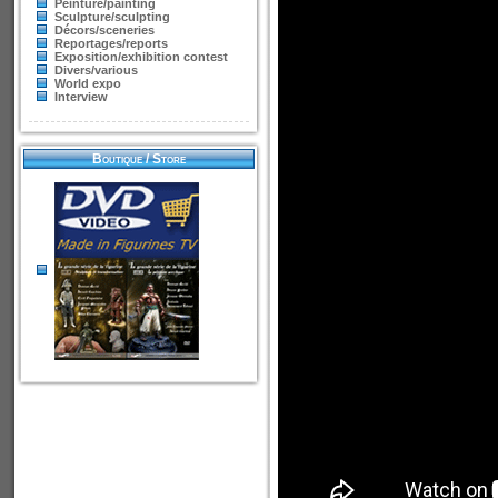
Peinture/painting
Sculpture/sculpting
Décors/sceneries
Reportages/reports
Exposition/exhibition contest
Divers/various
World expo
Interview
Boutique / Store