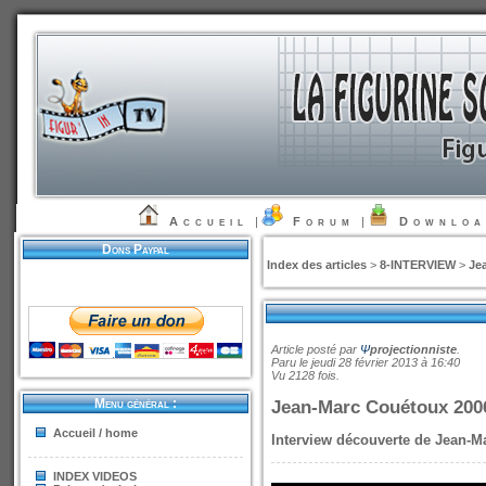
Accueil
|
Forum
|
Downlo
Dons Paypal
Index des articles
>
8-INTERVIEW
>
Je
Article posté par
Ψ
projectionniste
.
Paru le jeudi 28 février 2013 à 16:40
Vu 2128 fois.
Menu général :
Jean-Marc Couétoux 200
Accueil / home
Interview découverte de Jean-M
INDEX VIDEOS