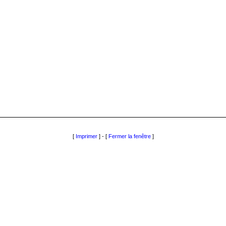
[
Imprimer
] - [
Fermer la fenêtre
]