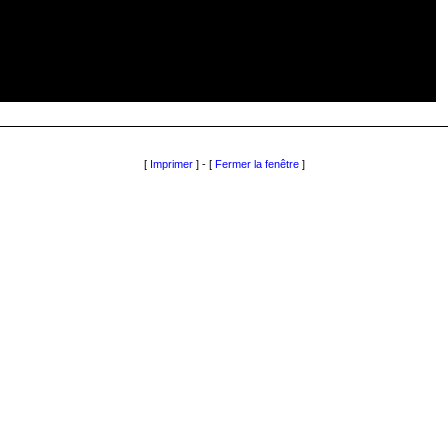
[
Imprimer
] - [
Fermer la fenêtre
]