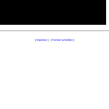
[
Imprimer
] - [
Fermer la fenêtre
]